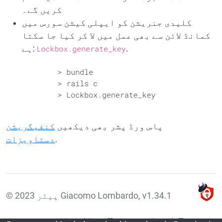
کریں گے۔
کلیدی جنریشن کو ایپلی کیشن سورس میں
کمانڈ لائن سے بھی عمل میں لا کر کیا جا سکتا
.
Lockbox.generate_key
ہے:
        > bundle

        > rails c

        > Lockbox.generate_key

پاس ورڈ پشر بھی دیکھیں
کنفیگریشن
.
دستاویزات
© 2023 پیٹر Giacomo Lombardo, v1.34.1
کے بارے میں
حوالہ جات
فرنٹ پیج