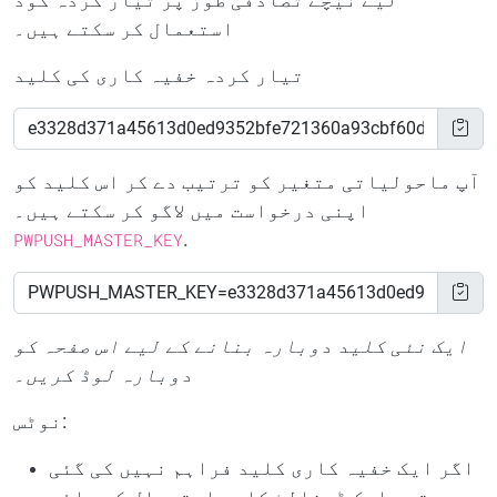
لیے نیچے تصادفی طور پر تیار کردہ کوڈ
استعمال کر سکتے ہیں۔
تیار کردہ خفیہ کاری کی کلید
آپ ماحولیاتی متغیر کو ترتیب دے کر اس کلید کو
اپنی درخواست میں لاگو کر سکتے ہیں۔
PWPUSH_MASTER_KEY
.
ایک نئی کلید دوبارہ بنانے کے لیے اس صفحہ کو
دوبارہ لوڈ کریں۔
نوٹس:
اگر ایک خفیہ کاری کلید فراہم نہیں کی گئی