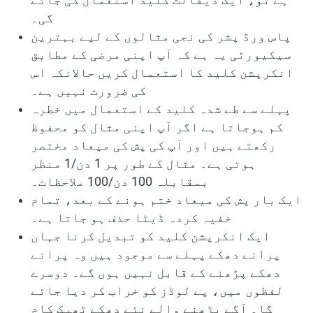
ہے تو، ایک ڈیفالٹ کلید استعمال کی جائے
گی۔
پاس ورڈ پشر کی نجی مثالوں کے لیے بہترین
سیکیورٹی یہ ہے کہ آپ اپنی مرضی کے مطابق
انکرپشن کلید کا استعمال کریں حالانکہ اس
کی ضرورت نہیں ہے۔
پہلے سے طے شدہ کلید کے استعمال میں خطرہ
کم ہوجاتا ہے اگر آپ اپنی مثال کو محفوظ
رکھتے ہیں اور آپ کی پش کی میعاد مختصر
ہوتی ہے۔ مثال کے طور پر 1 دن/1 منظر
بمقابلہ 100 دن/100 ملاحظات۔
ایک بار پش کی میعاد ختم ہونے کے بعد، تمام
خفیہ کردہ ڈیٹا حذف ہو جاتا ہے۔
ایک انکرپشن کلید کو تبدیل کرنا جہاں
پرانے دھکے پہلے سے موجود ہیں وہ پرانے
دھکے پڑھنے کے قابل نہیں ہوں گے۔ دوسرے
لفظوں میں، پے لوڈز کو خراب کر دیا جائے
گا۔ آگے بڑھنے والے نئے دھکے ٹھیک کام