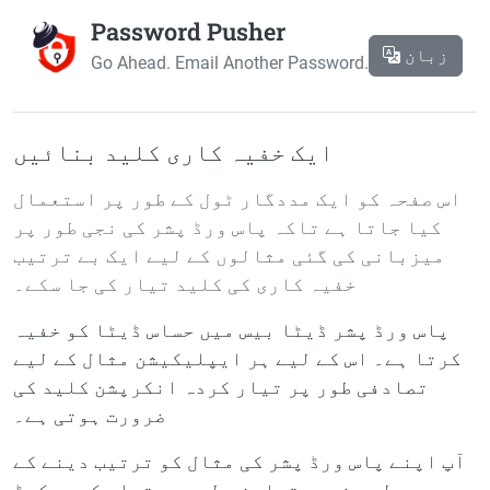
Password Pusher
زبان
Go Ahead. Email Another Password.
ایک خفیہ کاری کلید بنائیں
اس صفحہ کو ایک مددگار ٹول کے طور پر استعمال
کیا جاتا ہے تاکہ پاس ورڈ پشر کی نجی طور پر
میزبانی کی گئی مثالوں کے لیے ایک بے ترتیب
خفیہ کاری کی کلید تیار کی جا سکے۔
پاس ورڈ پشر ڈیٹا بیس میں حساس ڈیٹا کو خفیہ
کرتا ہے۔ اس کے لیے ہر ایپلیکیشن مثال کے لیے
تصادفی طور پر تیار کردہ انکرپشن کلید کی
ضرورت ہوتی ہے۔
آپ اپنے پاس ورڈ پشر کی مثال کو ترتیب دینے کے