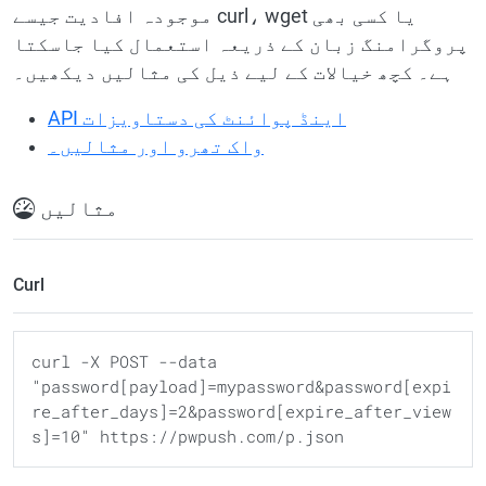
موجودہ افادیت جیسے curl، wget یا کسی بھی
پروگرامنگ زبان کے ذریعہ استعمال کیا جاسکتا
ہے۔ کچھ خیالات کے لیے ذیل کی مثالیں دیکھیں۔
API اینڈ پوائنٹ کی دستاویزات
واک تھرو اور مثالیں۔
مثالیں
Curl
curl -X POST --data 
"password[payload]=mypassword&password[expi
re_after_days]=2&password[expire_after_view