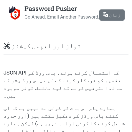
Password Pusher
زبان
Go Ahead. Email Another Password.
ٹولز اور ایپلی کیشنز
JSON API کا استعمال کرتے ہوئے، پاس ورڈ کی
تقسیم کو خودکار کرنے کے لیے پاس ورڈ پشر کے
ساتھ انٹرفیس کرنے کے لیے مختلف ٹولز موجود
ہیں۔
ہمارے پاس اس بات کی کوئی حد نہیں ہے کہ آپ
کتنے پاس ورڈز کو دھکیل سکتے ہیں (اور حدود
شامل کرنے کا کوئی ارادہ نہیں ہے) لیکن ہمارے
پاس ریٹ محدود کرنے والا ہے تاکہ سائٹ کو خراب