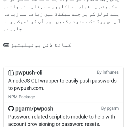
اسکرپٹس یا خراب اداکاروں سے ہٹایا نہ جائے۔
اپنے ٹولز کو ہر چند سیکنڈ میں زیادہ سے زیادہ
1 پاس ورڈ تک محدود رکھیں اور آپ کو ٹھیک ہونا
چاہیے۔
کمانڈ لائن یوٹیلیٹیز
pwpush-cli
By lnfnunes
A nodeJS CLI wrapper to easily push passwords
to pwpush.com.
NPM Package
pgarm/pwposh
By pgarm
Password-related scriptlets module to help with
account provisioning or password resets.