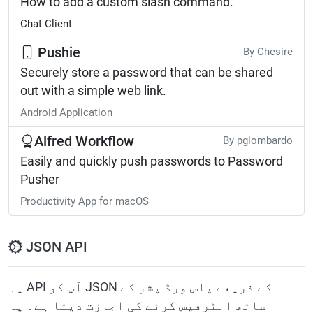
How to add a custom slash command.
Chat Client
Pushie
By Chesire
Securely store a password that can be shared
out with a simple web link.
Android Application
Alfred Workflow
By pglombardo
Easily and quickly push passwords to Password
Pusher
Productivity App for macOS
JSON API
یہ API آپ کو JSON کے ذریعے پاس ورڈ پشر کے
ساتھ انٹرفیس کرنے کی اجازت دیتا ہے۔ یہ