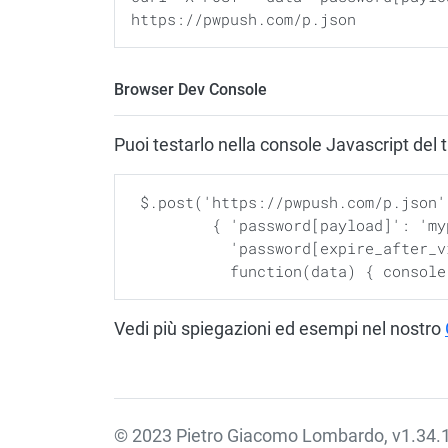
Browser Dev Console
Puoi testarlo nella console Javascript de
 $.post('https://pwpush.com/p.json',

         { 'password[payload]': 'mypassword', 'password[expire_after_days]': '2',

           'password[expire_after_views]': '10' },

Vedi più spiegazioni ed esempi nel nostro
© 2023 Pietro Giacomo Lombardo, v1.34.