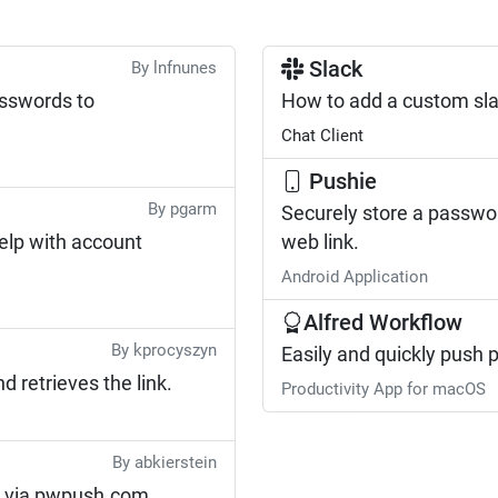
Slack
By lnfnunes
asswords to
How to add a custom s
Chat Client
Pushie
By pgarm
Securely store a passwor
elp with account
web link.
Android Application
Alfred Workflow
By kprocyszyn
Easily and quickly push
retrieves the link.
Productivity App for macOS
By abkierstein
 via pwpush.com