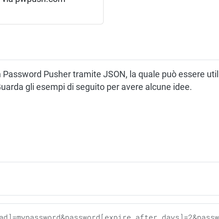
n Password Pusher tramite JSON, la quale può essere utili
uarda gli esempi di seguito per avere alcune idee.
ad]=mypassword&password[expire_after_days]=2&passw