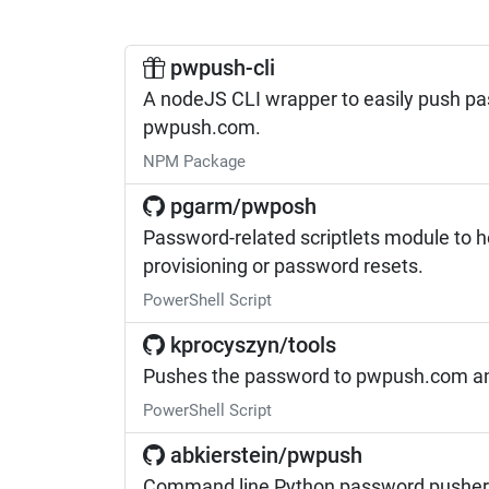
pwpush-cli
A nodeJS CLI wrapper to easily push p
pwpush.com.
NPM Package
pgarm/pwposh
Password-related scriptlets module to h
provisioning or password resets.
PowerShell Script
kprocyszyn/tools
Pushes the password to pwpush.com and 
PowerShell Script
abkierstein/pwpush
Command line Python password pusher