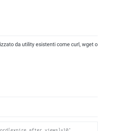
zzato da utility esistenti come curl, wget o
ord[expire_after_views]=10" 