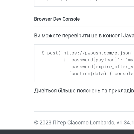
Browser Dev Console
Ви можете перевірити це в консолі Jav
 $.post('https://pwpush.com/p.json',

         { 'password[payload]': 'mypassword', 'password[expire_after_days]': '2',

           'password[expire_after_views]': '10' },

Дивіться більше пояснень та прикладі
© 2023 Пітер Giacomo Lombardo, v1.34.