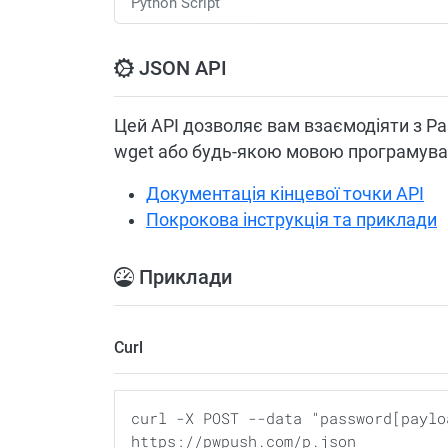
Python Script
JSON API
Цей API дозволяє вам взаємодіяти з Pa
wget або будь-якою мовою програмуван
Документація кінцевої точки API
Покрокова інструкція та приклади
Приклади
Curl
curl -X POST --data "password[paylo