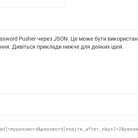
ssword Pusher через JSON. Це може бути використано
ня. Дивіться приклади нижче для деяких ідей.
ad]=mypassword&password[expire_after_days]=2&passw