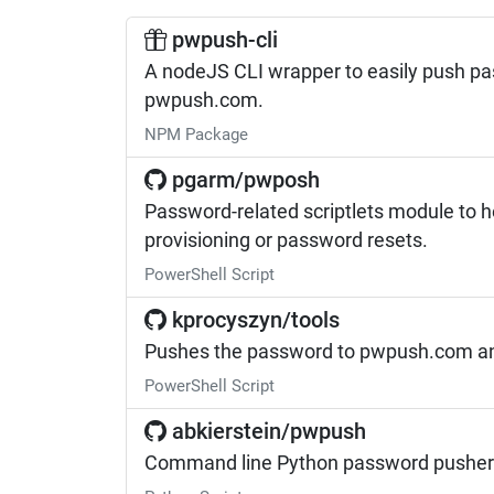
pwpush-cli
A nodeJS CLI wrapper to easily push p
pwpush.com.
NPM Package
pgarm/pwposh
Password-related scriptlets module to h
provisioning or password resets.
PowerShell Script
kprocyszyn/tools
Pushes the password to pwpush.com and 
PowerShell Script
abkierstein/pwpush
Command line Python password pusher