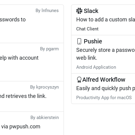
Slack
By lnfnunes
asswords to
How to add a custom s
Chat Client
Pushie
By pgarm
Securely store a passwor
elp with account
web link.
Android Application
Alfred Workflow
By kprocyszyn
Easily and quickly push
retrieves the link.
Productivity App for macOS
By abkierstein
 via pwpush.com