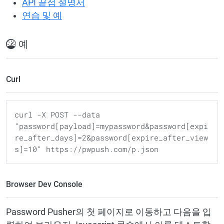
API 끝점 설명서
연습 및 예
예
Curl
curl -X POST --data 
"password[payload]=mypassword&password[expi
re_after_days]=2&password[expire_after_view
Browser Dev Console
Password Pusher의 첫 페이지로 이동하고 다음을 입