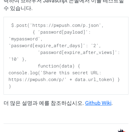
력하여 브라우저 Javascript 콘솔에서 이를 테스트할
수 있습니다.
 $.post('https://pwpush.com/p.json',

         { 'password[payload]': 
'mypassword', 
'password[expire_after_days]': '2',

           'password[expire_after_views]': 
'10' },

           function(data) { 
console.log('Share this secret URL: 
https://pwpush.com/p/' + data.url_token) } 
더 많은 설명과 예를 참조하십시오.
Github Wiki
.