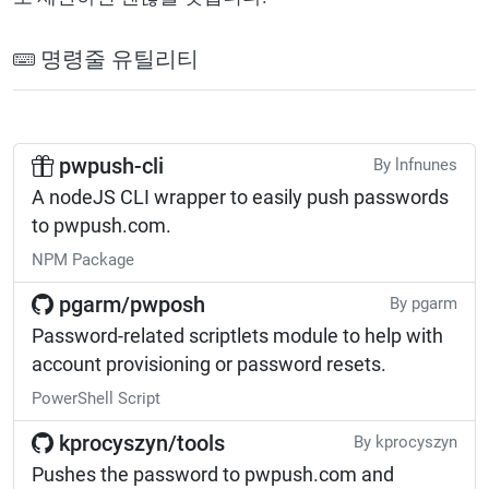
명령줄 유틸리티
pwpush-cli
By lnfnunes
A nodeJS CLI wrapper to easily push passwords
to pwpush.com.
NPM Package
pgarm/pwposh
By pgarm
Password-related scriptlets module to help with
account provisioning or password resets.
PowerShell Script
kprocyszyn/tools
By kprocyszyn
Pushes the password to pwpush.com and